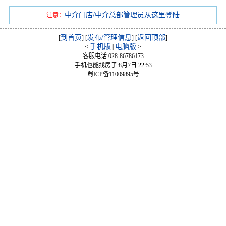
中介门店/中介总部管理员从这里登陆
注意：
到首页
发布/管理信息
返回顶部
[
] [
] [
]
手机版
电脑版
<
|
>
客服电话:028-86786173
手机也能找房子:8月7日 22:53
蜀ICP备11009895号